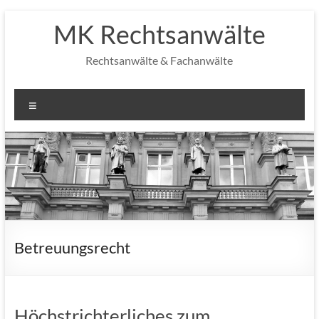
Zum
MK Rechtsanwälte
Inhalt
springen
Rechtsanwälte & Fachanwälte
Menü
Betreuungsrecht
Höchstrichterliches zum