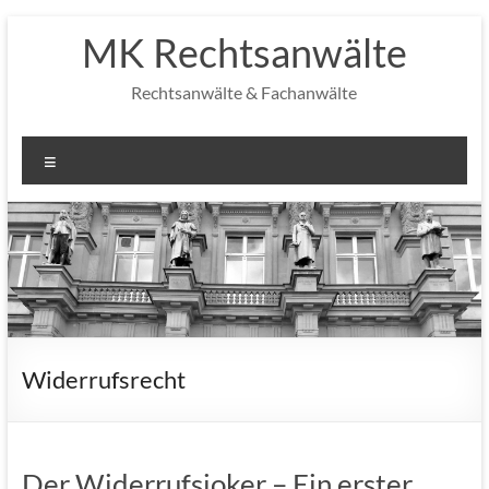
Zum
MK Rechtsanwälte
Inhalt
springen
Rechtsanwälte & Fachanwälte
Menü
Widerrufsrecht
Der Widerrufsjoker – Ein erster