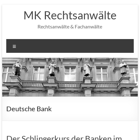
Zum
MK Rechtsanwälte
Inhalt
springen
Rechtsanwälte & Fachanwälte
Menü
Deutsche Bank
Der Schlingerkurs der Banken im