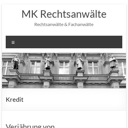
Zum
MK Rechtsanwälte
Inhalt
springen
Rechtsanwälte & Fachanwälte
Menü
Kredit
Verjährung von