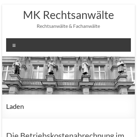
Zum
MK Rechtsanwälte
Inhalt
springen
Rechtsanwälte & Fachanwälte
Menü
Laden
Die Betriebskostenabrechnung im