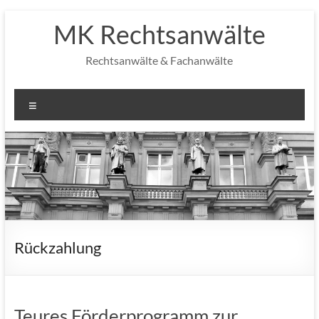
Zum
MK Rechtsanwälte
Inhalt
springen
Rechtsanwälte & Fachanwälte
Menü
Rückzahlung
Teures Förderprogramm zur